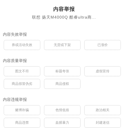
内容举报
联想 扬天M4000Q 酷睿ultra商...
内容失效举报
券或活动失效
无货或下架
已涨价
内容质量举报
图文不符
标题夸张
虚假宣传
商品假冒伪劣
商品侵权
内容违规举报
赌博诈骗
色情低俗
政治相关
商品违禁
血腥暴力
封建迷信