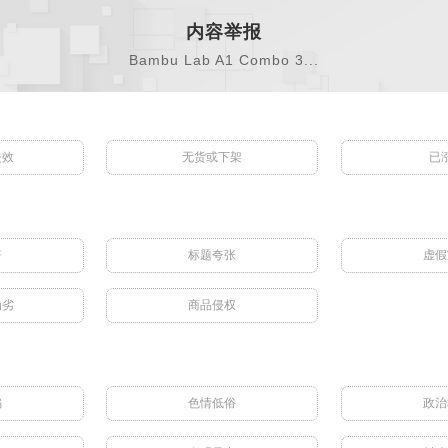
内容举报
Bambu Lab A1 Combo 3...
失效
无货或下架
已
符
标题夸张
虚假
伪劣
商品侵权
骗
色情低俗
政治