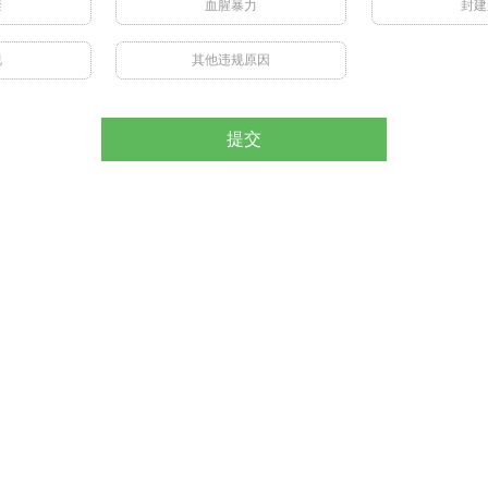
禁
血腥暴力
封建
视
其他违规原因
提交