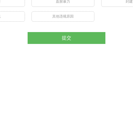
禁
血腥暴力
封建
视
其他违规原因
提交