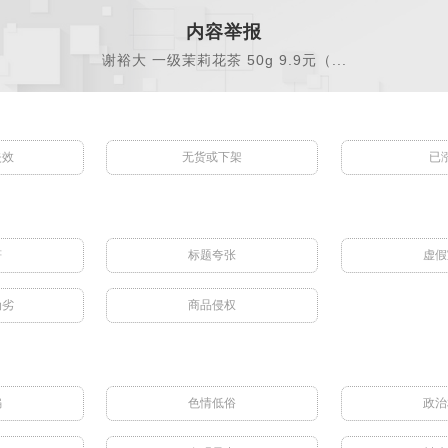
内容举报
谢裕大 一级茉莉花茶 50g 9.9元（...
失效
无货或下架
已
符
标题夸张
虚假
伪劣
商品侵权
骗
色情低俗
政治