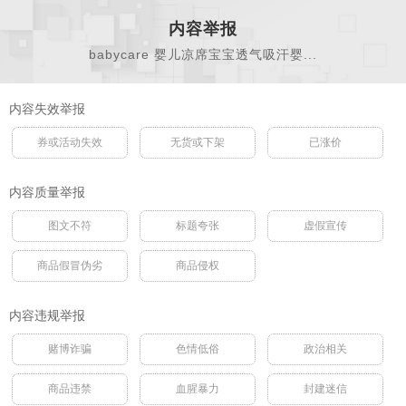
内容举报
babycare 婴儿凉席宝宝透气吸汗婴...
内容失效举报
券或活动失效
无货或下架
已涨价
内容质量举报
图文不符
标题夸张
虚假宣传
商品假冒伪劣
商品侵权
内容违规举报
赌博诈骗
色情低俗
政治相关
商品违禁
血腥暴力
封建迷信