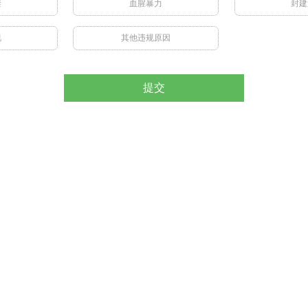
禁
血腥暴力
封建
视
其他违规原因
提交