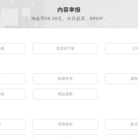
内容举报
淘金币58.39元、今日必买、88VIP...
失效
无货或下架
已
符
标题夸张
虚假
伪劣
商品侵权
骗
色情低俗
政治