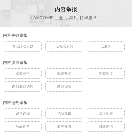
内容举报
LANCOME 兰蔻 小黑瓶 精华露 5...
内容失效举报
券或活动失效
无货或下架
已涨价
内容质量举报
图文不符
标题夸张
虚假宣传
商品假冒伪劣
商品侵权
内容违规举报
赌博诈骗
色情低俗
政治相关
商品违禁
血腥暴力
封建迷信