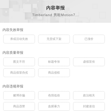
内容举报
Timberland 男鞋Motion7...
内容失效举报
券或活动失效
无货或下架
已涨价
内容质量举报
图文不符
标题夸张
虚假宣传
商品假冒伪劣
商品侵权
内容违规举报
赌博诈骗
色情低俗
政治相关
商品违禁
血腥暴力
封建迷信