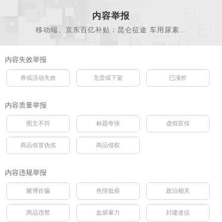
内容举报
移动端、京东百亿补贴：昆仑征途 车用尿素...
内容失效举报
券或活动失效
无货或下架
已涨价
内容质量举报
图文不符
标题夸张
虚假宣传
商品假冒伪劣
商品侵权
内容违规举报
赌博诈骗
色情低俗
政治相关
商品违禁
血腥暴力
封建迷信