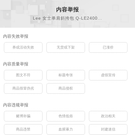
内容举报
Lee 女士单肩斜挎包 Q-LE2400...
内容失效举报
券或活动失效
无货或下架
已涨价
内容质量举报
图文不符
标题夸张
虚假宣传
商品假冒伪劣
商品侵权
内容违规举报
赌博诈骗
色情低俗
政治相关
商品违禁
血腥暴力
封建迷信