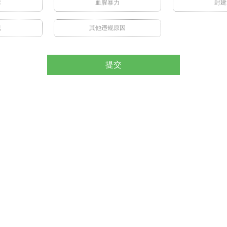
禁
血腥暴力
封建
视
其他违规原因
提交