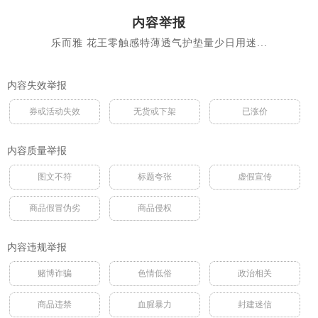
内容举报
乐而雅 花王零触感特薄透气护垫量少日用迷...
内容失效举报
券或活动失效
无货或下架
已涨价
内容质量举报
图文不符
标题夸张
虚假宣传
商品假冒伪劣
商品侵权
内容违规举报
赌博诈骗
色情低俗
政治相关
商品违禁
血腥暴力
封建迷信