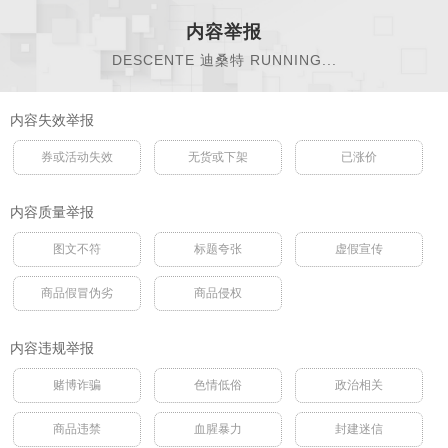
内容举报
DESCENTE 迪桑特 RUNNING...
内容失效举报
券或活动失效
无货或下架
已涨价
内容质量举报
图文不符
标题夸张
虚假宣传
商品假冒伪劣
商品侵权
内容违规举报
赌博诈骗
色情低俗
政治相关
商品违禁
血腥暴力
封建迷信