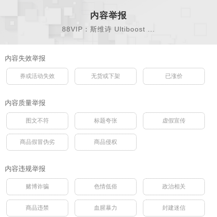
内容举报
88VIP：斯维诗 Ultiboost ...
内容失效举报
券或活动失效
无货或下架
已涨价
内容质量举报
图文不符
标题夸张
虚假宣传
商品假冒伪劣
商品侵权
内容违规举报
赌博诈骗
色情低俗
政治相关
商品违禁
血腥暴力
封建迷信