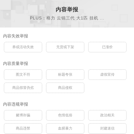
内容举报
PLUS：格力 云锦三代 大1匹 挂机 ...
内容失效举报
券或活动失效
无货或下架
已涨价
内容质量举报
图文不符
标题夸张
虚假宣传
商品假冒伪劣
商品侵权
内容违规举报
赌博诈骗
色情低俗
政治相关
商品违禁
血腥暴力
封建迷信