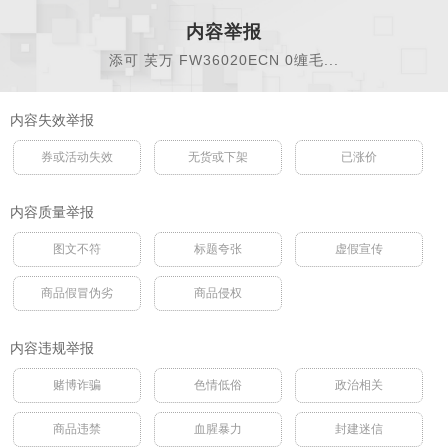
内容举报
添可 芙万 FW36020ECN 0缠毛...
内容失效举报
券或活动失效
无货或下架
已涨价
内容质量举报
图文不符
标题夸张
虚假宣传
商品假冒伪劣
商品侵权
内容违规举报
赌博诈骗
色情低俗
政治相关
商品违禁
血腥暴力
封建迷信