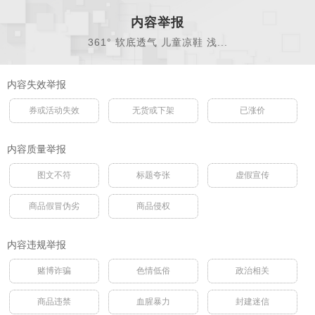
内容举报
361° 软底透气 儿童凉鞋 浅...
内容失效举报
券或活动失效
无货或下架
已涨价
内容质量举报
图文不符
标题夸张
虚假宣传
商品假冒伪劣
商品侵权
内容违规举报
赌博诈骗
色情低俗
政治相关
商品违禁
血腥暴力
封建迷信