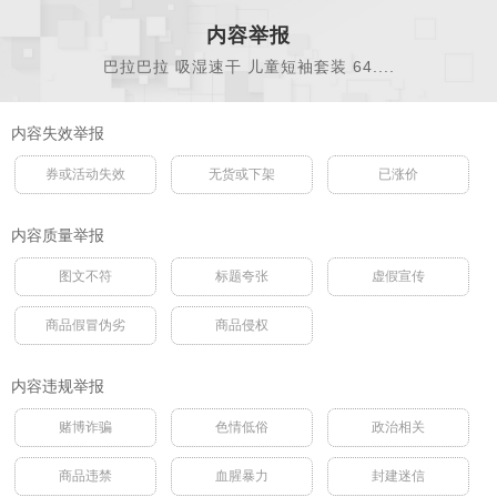
内容举报
巴拉巴拉 吸湿速干 儿童短袖套装 64....
内容失效举报
券或活动失效
无货或下架
已涨价
内容质量举报
图文不符
标题夸张
虚假宣传
商品假冒伪劣
商品侵权
内容违规举报
赌博诈骗
色情低俗
政治相关
商品违禁
血腥暴力
封建迷信