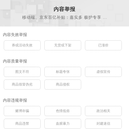
内容举报
移动端、京东百亿补贴：嘉实多 极护专享 ...
内容失效举报
券或活动失效
无货或下架
已涨价
内容质量举报
图文不符
标题夸张
虚假宣传
商品假冒伪劣
商品侵权
内容违规举报
赌博诈骗
色情低俗
政治相关
商品违禁
血腥暴力
封建迷信