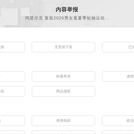
内容举报
鸿星尔克 童装2026男女童夏季短袖运动...
失效
无货或下架
已
符
标题夸张
虚假
伪劣
商品侵权
骗
色情低俗
政治