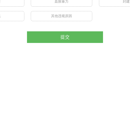
禁
血腥暴力
封建
视
其他违规原因
提交