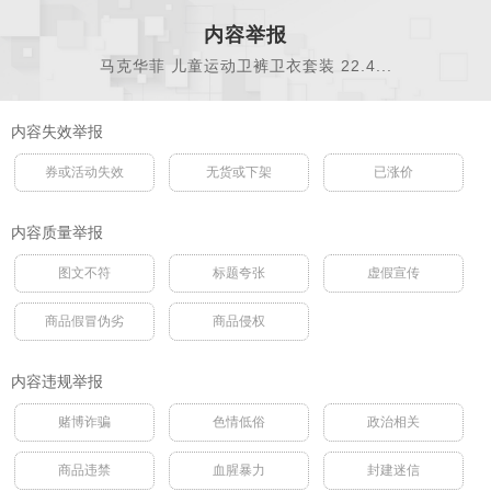
内容举报
马克华菲 儿童运动卫裤卫衣套装 22.4...
内容失效举报
券或活动失效
无货或下架
已涨价
内容质量举报
图文不符
标题夸张
虚假宣传
商品假冒伪劣
商品侵权
内容违规举报
赌博诈骗
色情低俗
政治相关
商品违禁
血腥暴力
封建迷信