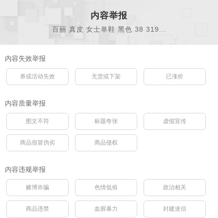
内容举报
百丽 真皮 女士单鞋 黑色 38 319...
内容失效举报
券或活动失效
无货或下架
已涨价
内容质量举报
图文不符
标题夸张
虚假宣传
商品假冒伪劣
商品侵权
内容违规举报
赌博诈骗
色情低俗
政治相关
商品违禁
血腥暴力
封建迷信