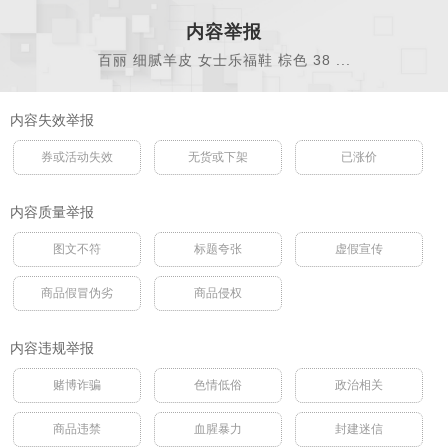
内容举报
百丽 细腻羊皮 女士乐福鞋 棕色 38 ...
内容失效举报
券或活动失效
无货或下架
已涨价
内容质量举报
图文不符
标题夸张
虚假宣传
商品假冒伪劣
商品侵权
内容违规举报
赌博诈骗
色情低俗
政治相关
商品违禁
血腥暴力
封建迷信