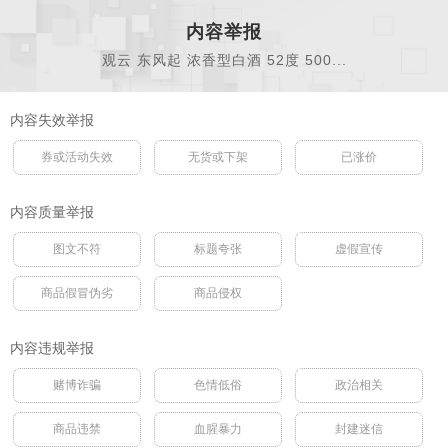
内容举报
观云 东风起 浓香型白酒 52度 500...
内容失效举报
券或活动失效
无货或下架
已涨价
内容质量举报
图文不符
标题夸张
虚假宣传
商品假冒伪劣
商品侵权
内容违规举报
赌博诈骗
色情低俗
政治相关
商品违禁
血腥暴力
封建迷信