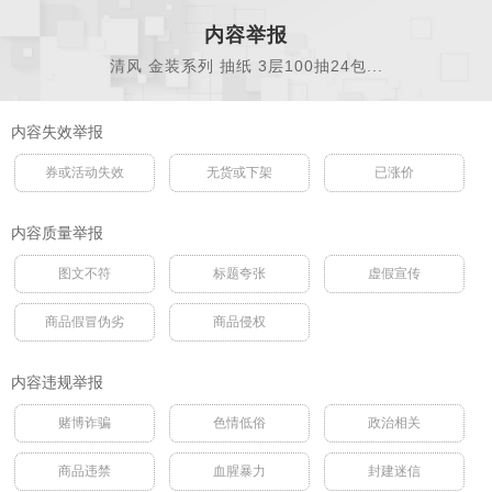
内容举报
清风 金装系列 抽纸 3层100抽24包...
内容失效举报
券或活动失效
无货或下架
已涨价
内容质量举报
图文不符
标题夸张
虚假宣传
商品假冒伪劣
商品侵权
内容违规举报
赌博诈骗
色情低俗
政治相关
商品违禁
血腥暴力
封建迷信