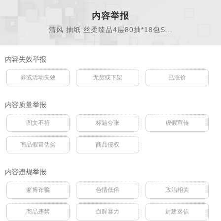
内容举报
清风 抽纸 丝柔臻品4层80抽*18包S...
内容失效举报
券或活动失效
无货或下架
已涨价
内容质量举报
图文不符
标题夸张
虚假宣传
商品假冒伪劣
商品侵权
内容违规举报
赌博诈骗
色情低俗
政治相关
商品违禁
血腥暴力
封建迷信