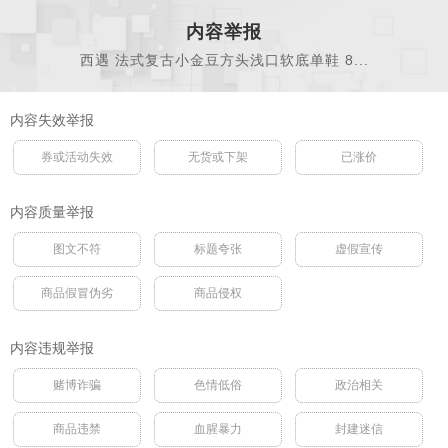
内容举报
西遇 法式复古小金豆方头浅口软底单鞋 8...
内容失效举报
券或活动失效
无货或下架
已涨价
内容质量举报
图文不符
标题夸张
虚假宣传
商品假冒伪劣
商品侵权
内容违规举报
赌博诈骗
色情低俗
政治相关
商品违禁
血腥暴力
封建迷信