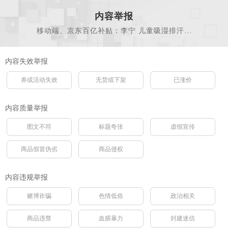
内容举报
移动端、京东百亿补贴：李宁 儿童吸湿排汗...
内容失效举报
券或活动失效
无货或下架
已涨价
内容质量举报
图文不符
标题夸张
虚假宣传
商品假冒伪劣
商品侵权
内容违规举报
赌博诈骗
色情低俗
政治相关
商品违禁
血腥暴力
封建迷信