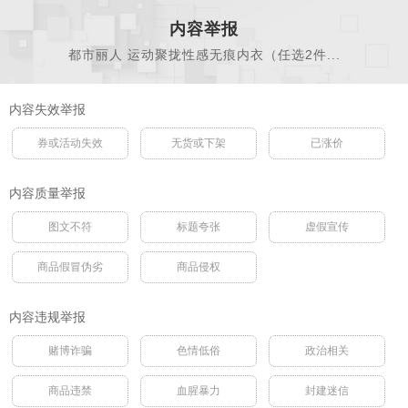
内容举报
都市丽人 运动聚拢性感无痕内衣（任选2件...
内容失效举报
券或活动失效
无货或下架
已涨价
内容质量举报
图文不符
标题夸张
虚假宣传
商品假冒伪劣
商品侵权
内容违规举报
赌博诈骗
色情低俗
政治相关
商品违禁
血腥暴力
封建迷信