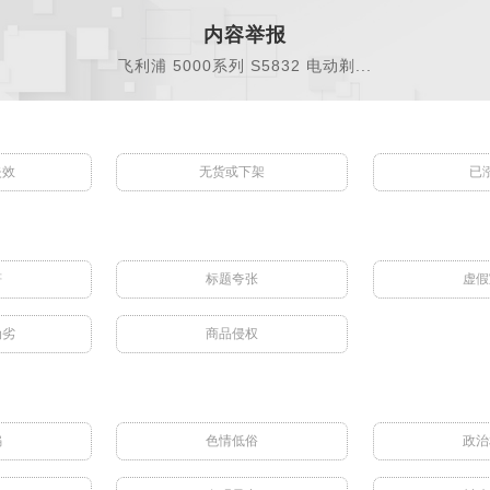
内容举报
飞利浦 5000系列 S5832 电动剃...
失效
无货或下架
已
符
标题夸张
虚假
伪劣
商品侵权
骗
色情低俗
政治