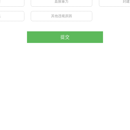
禁
血腥暴力
封建
视
其他违规原因
提交