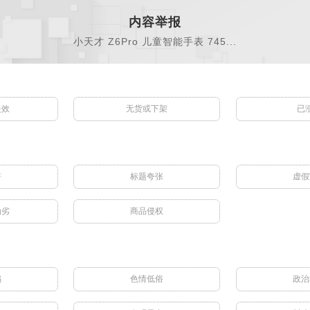
内容举报
小天才 Z6Pro 儿童智能手表 745...
失效
无货或下架
已
符
标题夸张
虚假
伪劣
商品侵权
骗
色情低俗
政治