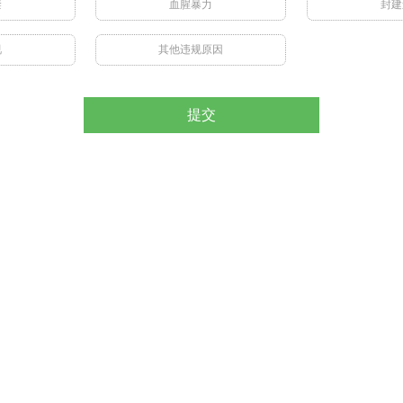
禁
血腥暴力
封建
视
其他违规原因
提交