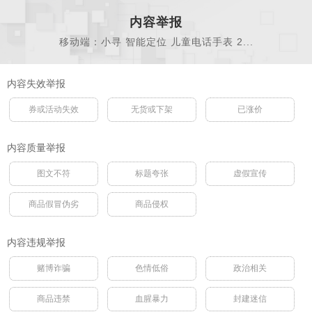
内容举报
移动端：小寻 智能定位 儿童电话手表 2...
内容失效举报
券或活动失效
无货或下架
已涨价
内容质量举报
图文不符
标题夸张
虚假宣传
商品假冒伪劣
商品侵权
内容违规举报
赌博诈骗
色情低俗
政治相关
商品违禁
血腥暴力
封建迷信