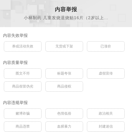
内容举报
小林制药 儿童发烧退烧贴16片（2岁以上...
内容失效举报
券或活动失效
无货或下架
已涨价
内容质量举报
图文不符
标题夸张
虚假宣传
商品假冒伪劣
商品侵权
内容违规举报
赌博诈骗
色情低俗
政治相关
商品违禁
血腥暴力
封建迷信