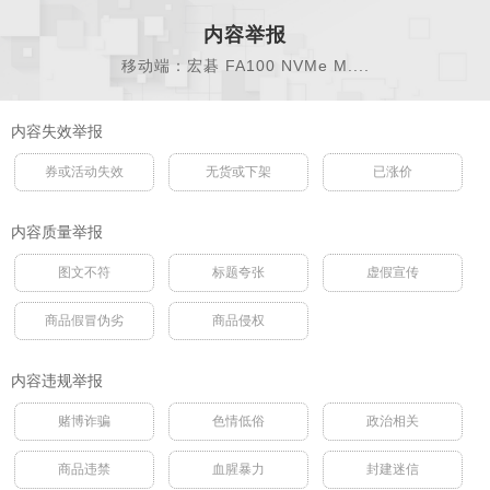
内容举报
移动端：宏碁 FA100 NVMe M....
内容失效举报
券或活动失效
无货或下架
已涨价
内容质量举报
图文不符
标题夸张
虚假宣传
商品假冒伪劣
商品侵权
内容违规举报
赌博诈骗
色情低俗
政治相关
商品违禁
血腥暴力
封建迷信