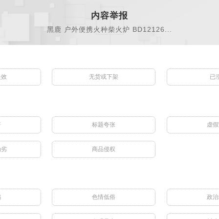
内容举报
黑鹿 户外便携火种柴火炉 BD12126...
失效
无货或下架
已
符
标题夸张
虚假
伪劣
商品侵权
骗
色情低俗
政治