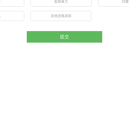
禁
血腥暴力
封建
视
其他违规原因
提交