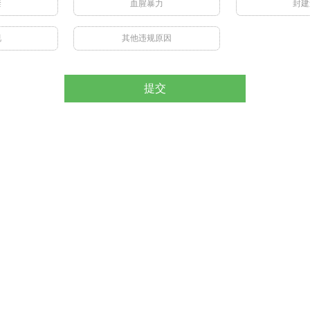
禁
血腥暴力
封建
视
其他违规原因
提交