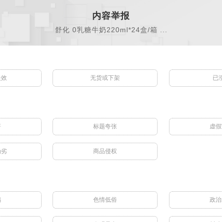
内容举报
舒化 0乳糖牛奶220ml*24盒/箱 ...
失效
无货或下架
已
符
标题夸张
虚假
伪劣
商品侵权
骗
色情低俗
政治