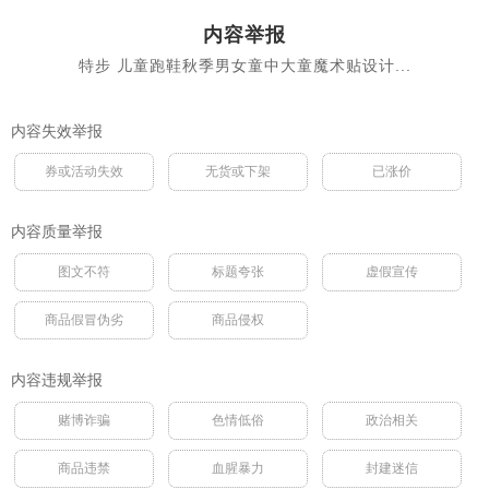
内容举报
特步 儿童跑鞋秋季男女童中大童魔术贴设计...
内容失效举报
券或活动失效
无货或下架
已涨价
内容质量举报
图文不符
标题夸张
虚假宣传
商品假冒伪劣
商品侵权
内容违规举报
赌博诈骗
色情低俗
政治相关
商品违禁
血腥暴力
封建迷信