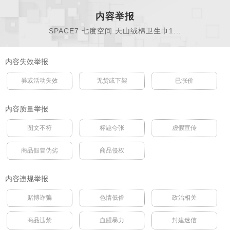
内容举报
SPACE7 七度空间 天山绒棉卫生巾1...
内容失效举报
券或活动失效
无货或下架
已涨价
内容质量举报
图文不符
标题夸张
虚假宣传
商品假冒伪劣
商品侵权
内容违规举报
赌博诈骗
色情低俗
政治相关
商品违禁
血腥暴力
封建迷信