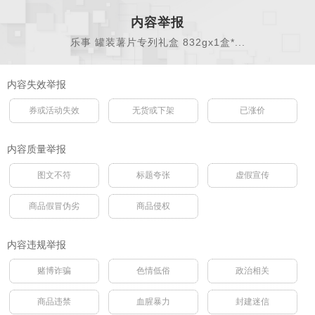
内容举报
乐事 罐装薯片专列礼盒 832gx1盒*...
内容失效举报
券或活动失效
无货或下架
已涨价
内容质量举报
图文不符
标题夸张
虚假宣传
商品假冒伪劣
商品侵权
内容违规举报
赌博诈骗
色情低俗
政治相关
商品违禁
血腥暴力
封建迷信