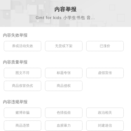
内容举报
Gmt for kids 小学生书包 音...
内容失效举报
券或活动失效
无货或下架
已涨价
内容质量举报
图文不符
标题夸张
虚假宣传
商品假冒伪劣
商品侵权
内容违规举报
赌博诈骗
色情低俗
政治相关
商品违禁
血腥暴力
封建迷信