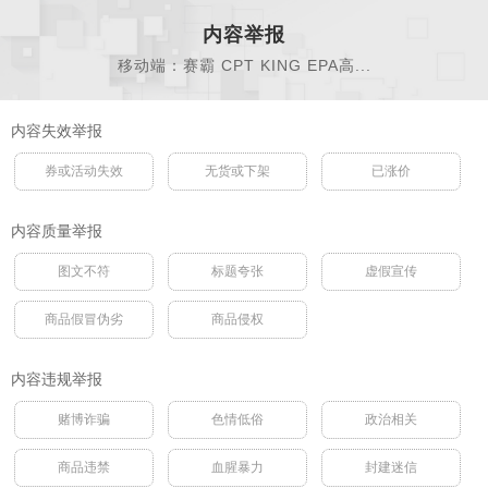
内容举报
移动端：赛霸 CPT KING EPA高...
内容失效举报
券或活动失效
无货或下架
已涨价
内容质量举报
图文不符
标题夸张
虚假宣传
商品假冒伪劣
商品侵权
内容违规举报
赌博诈骗
色情低俗
政治相关
商品违禁
血腥暴力
封建迷信