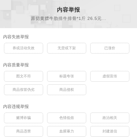
内容举报
原切黄膘牛肋排牛排骨*1斤 26.5元...
内容失效举报
券或活动失效
无货或下架
已涨价
内容质量举报
图文不符
标题夸张
虚假宣传
商品假冒伪劣
商品侵权
内容违规举报
赌博诈骗
色情低俗
政治相关
商品违禁
血腥暴力
封建迷信