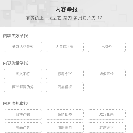
内容举报
有券的上：龙之艺 菜刀 家用切片刀 13...
内容失效举报
券或活动失效
无货或下架
已涨价
内容质量举报
图文不符
标题夸张
虚假宣传
商品假冒伪劣
商品侵权
内容违规举报
赌博诈骗
色情低俗
政治相关
商品违禁
血腥暴力
封建迷信