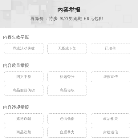
内容举报
再降价：特步 氢羽男跑鞋 69元包邮...
内容失效举报
券或活动失效
无货或下架
已涨价
内容质量举报
图文不符
标题夸张
虚假宣传
商品假冒伪劣
商品侵权
内容违规举报
赌博诈骗
色情低俗
政治相关
商品违禁
血腥暴力
封建迷信