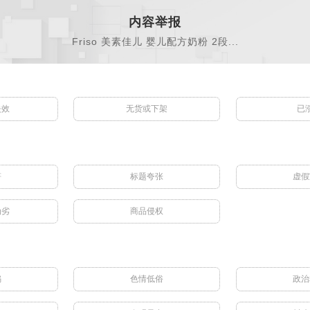
内容举报
Friso 美素佳儿 婴儿配方奶粉 2段...
失效
无货或下架
已
符
标题夸张
虚假
伪劣
商品侵权
骗
色情低俗
政治