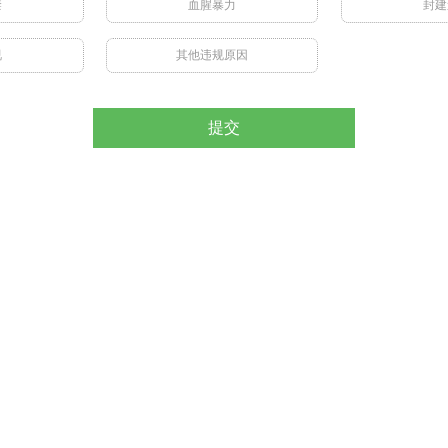
禁
血腥暴力
封建
视
其他违规原因
提交