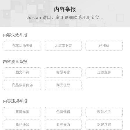
内容举报
Jordan 进口儿童牙刷细软毛牙刷宝宝...
内容失效举报
券或活动失效
无货或下架
已涨价
内容质量举报
图文不符
标题夸张
虚假宣传
商品假冒伪劣
商品侵权
内容违规举报
赌博诈骗
色情低俗
政治相关
商品违禁
血腥暴力
封建迷信