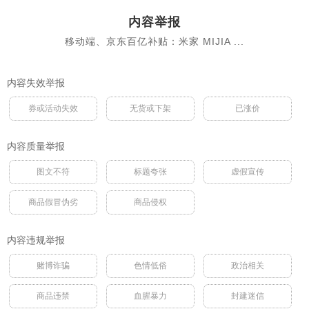
内容举报
移动端、京东百亿补贴：米家 MIJIA ...
内容失效举报
券或活动失效
无货或下架
已涨价
内容质量举报
图文不符
标题夸张
虚假宣传
商品假冒伪劣
商品侵权
内容违规举报
赌博诈骗
色情低俗
政治相关
商品违禁
血腥暴力
封建迷信