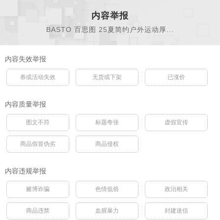
内容举报
BASTO 百思图 25夏简约户外运动厚...
内容失效举报
券或活动失效
无货或下架
已涨价
内容质量举报
图文不符
标题夸张
虚假宣传
商品假冒伪劣
商品侵权
内容违规举报
赌博诈骗
色情低俗
政治相关
商品违禁
血腥暴力
封建迷信