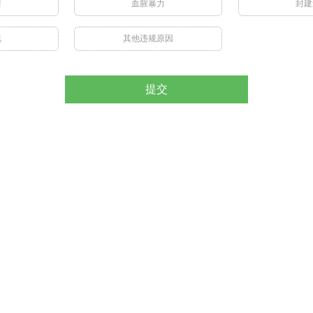
禁
血腥暴力
封建
视
其他违规原因
提交