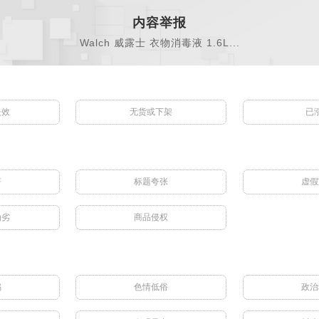
内容举报
Walch 威露士 衣物消毒液 1.6L...
失效
无货或下架
已
符
标题夸张
虚假
伪劣
商品侵权
骗
色情低俗
政治