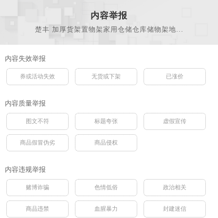
内容举报
楚丰 加厚货架置物架家用仓储仓库储物架地...
内容失效举报
券或活动失效
无货或下架
已涨价
内容质量举报
图文不符
标题夸张
虚假宣传
商品假冒伪劣
商品侵权
内容违规举报
赌博诈骗
色情低俗
政治相关
商品违禁
血腥暴力
封建迷信