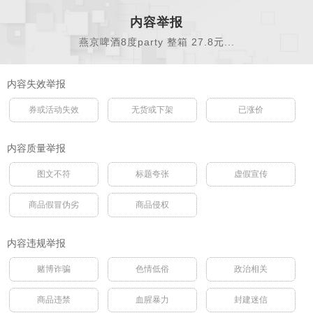
内容举报
燕京啤酒8度party 整箱 27.8元...
内容失效举报
券或活动失效
无货或下架
已涨价
内容质量举报
图文不符
标题夸张
虚假宣传
商品假冒伪劣
商品侵权
内容违规举报
赌博诈骗
色情低俗
政治相关
商品违禁
血腥暴力
封建迷信